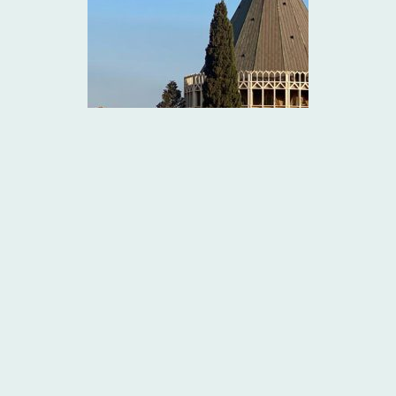
Lundi
1 juillet 2024
PARIS - TEL AVIV- NAZARETH
Vol aller de Paris à Tel Aviv puis départ pour
Nazareth en bus.
Dîner et nuit à NAZARETH