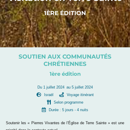
1ÈRE ÉDITION
SOUTIEN AUX COMMUNAUTÉS
CHRÉTIENNES
1ère édition
Du 1 juillet 2024
au 5 juillet 2024
Israël
Voyage itinérant
Selon programme
Durée : 5 jours
- 4 nuits
Soutenir les « Pierres Vivantes de l’Église de Terre Sainte » est une