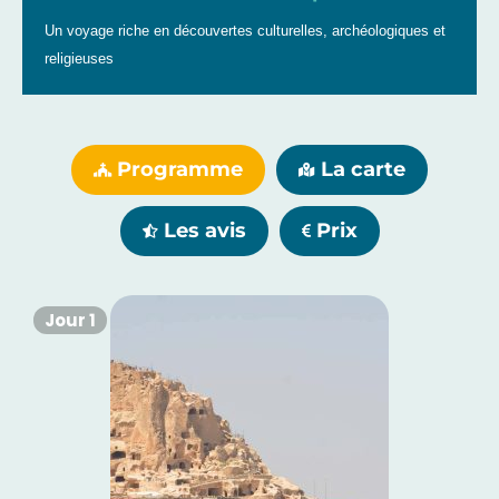
Un voyage riche en découvertes culturelles, archéologiques et
religieuses
Programme
La carte
Les avis
Prix
Jour 1