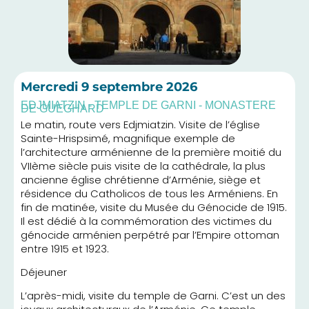
Mercredi
9 septembre 2026
EDJMIATZIN - TEMPLE DE GARNI - MONASTERE
DE GUEGHARD
Le matin, route vers Edjmiatzin. Visite de l’église
Sainte-Hrispsimé, magnifique exemple de
l’architecture arménienne de la première moitié du
VIIème siècle puis visite de la cathédrale, la plus
ancienne église chrétienne d’Arménie, siège et
résidence du Catholicos de tous les Arméniens. En
fin de matinée, visite du Musée du Génocide de 1915.
Il est dédié à la commémoration des victimes du
génocide arménien perpétré par l’Empire ottoman
entre 1915 et 1923.
Déjeuner
L’après-midi, visite du temple de Garni. C’est un des