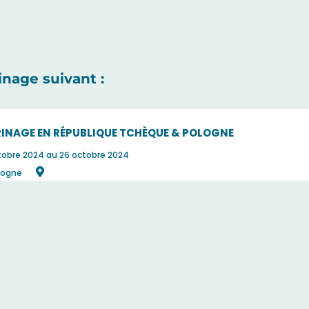
inage suivant :
RINAGE EN RÉPUBLIQUE TCHÈQUE & POLOGNE
tobre 2024
au 26 octobre 2024
logne
lon programme
ée : 7 jours
- 6 nuits
omplet