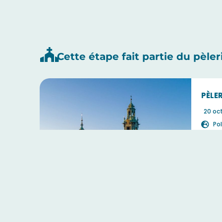
Cette étape fait partie du pèler
PÈLE
20 oc
Po
Se
Dur
C