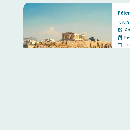
Pèle
6 juin
Gr
Pe
Dur
C