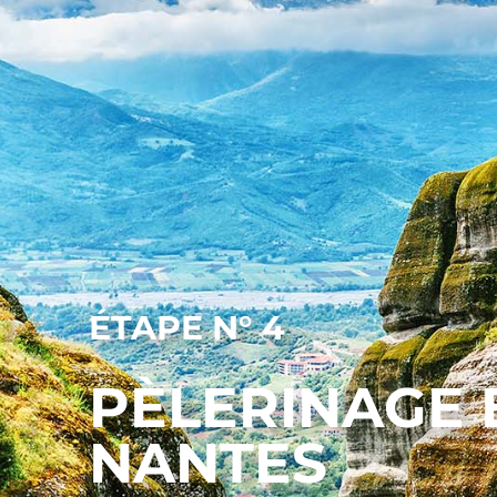
ÉTAPE N° 4
PÈLERINAGE 
NANTES