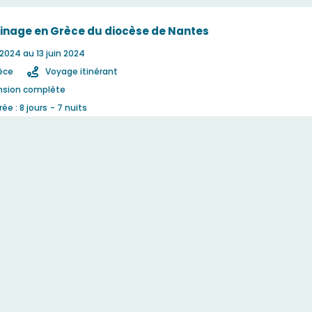
rinage en Grèce du diocèse de Nantes
 2024
au 13 juin 2024
èce
Voyage itinérant
nsion complète
ée : 8 jours
- 7 nuits
omplet