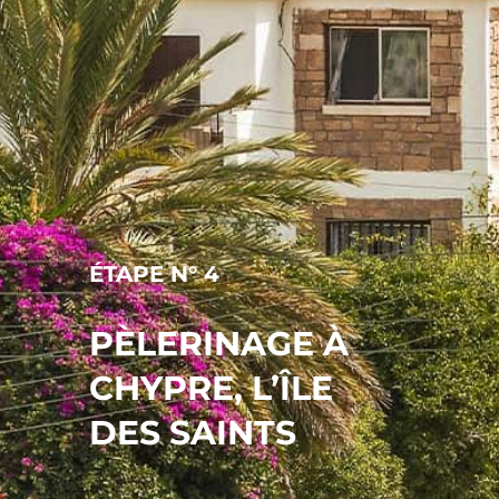
ÉTAPE N° 4
PÈLERINAGE À
CHYPRE, L’ÎLE
DES SAINTS