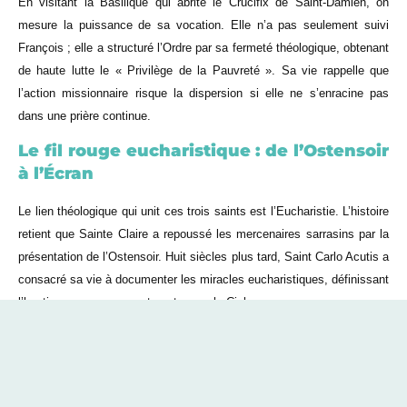
En visitant la Basilique qui abrite le Crucifix de Saint-Damien, on
mesure la puissance de sa vocation. Elle n’a pas seulement suivi
François ; elle a structuré l’Ordre par sa fermeté théologique, obtenant
de haute lutte le « Privilège de la Pauvreté ». Sa vie rappelle que
l’action missionnaire risque la dispersion si elle ne s’enracine pas
dans une prière continue.
Le fil rouge eucharistique : de l’Ostensoir
à l’Écran
Le lien théologique qui unit ces trois saints est l’Eucharistie. L’histoire
retient que Sainte Claire a repoussé les mercenaires sarrasins par la
présentation de l’Ostensoir. Huit siècles plus tard, Saint Carlo Acutis a
consacré sa vie à documenter les miracles eucharistiques, définissant
l’hostie comme son « autoroute pour le Ciel ».
Ce pèlerinage met en évidence une continuité absolue. Ce que Claire
adorait dans le silence du chœur, Carlo l’a proclamé via les outils
numériques. C’est la même adoration, transcrite dans le langage de
chaque siècle.