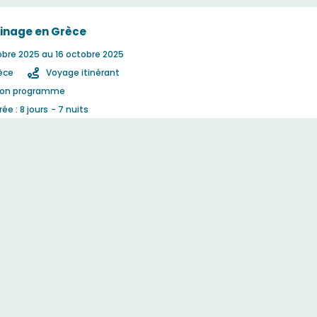
rinage en Grèce
obre 2025
au 16 octobre 2025
èce
Voyage itinérant
lon programme
ée : 8 jours
- 7 nuits
omplet