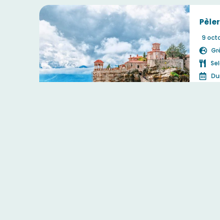
Pèle
9 oct
Gr
Se
Dur
C