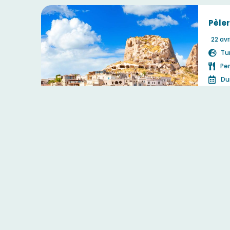
Pèler
22 avr
Tu
Pe
Dur
C