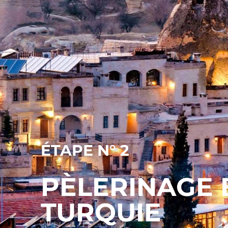
ÉTAPE N° 2
PÈLERINAGE B
TURQUIE