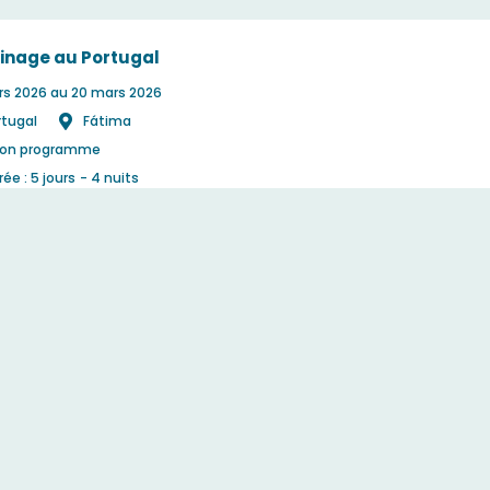
rinage au Portugal
rs 2026
au 20 mars 2026
rtugal
Fátima
lon programme
ée : 5 jours
- 4 nuits
sponible