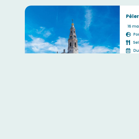
Pèle
16 ma
Po
Se
Dur
Di