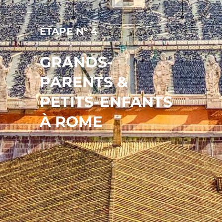
ÉTAPE N° 4
GRANDS-
PARENTS &
PETITS-ENFANTS
À ROME